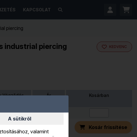
FIZETÉS
KAPCSOLAT
al piercing
 industrial piercing
KEDVENC
 x Végződés
Ár
Kosárban
760 Ft
A sütikről
Kosár frissítése
ztosításához, valamint