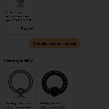
Orvosi acél,
rózsaszín köves
golyózáras piercing
karika
455 Ft
További köves karikák
Vastag karikák
Vastag orvosi acél,
Vastag fekete,
golyózáras karika
golyózáras karika