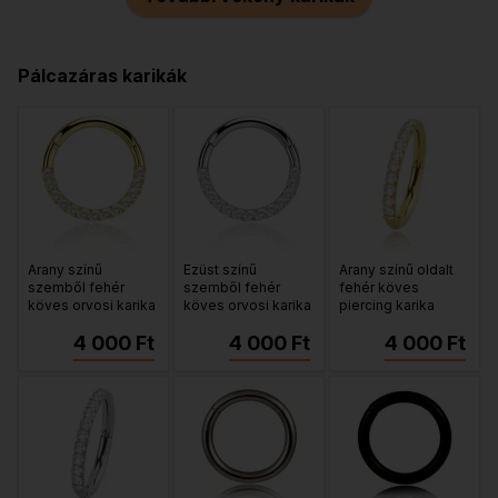
Pálcazáras karikák
Arany színű
Ezüst színű
Arany színű oldalt
szemből fehér
szemből fehér
fehér köves
köves orvosi karika
köves orvosi karika
piercing karika
4 000 Ft
4 000 Ft
4 000 Ft