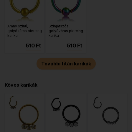
Arany színű,
Színjátszós,
golyózáras piercing
golyózáras piercing
karika
karika
510 Ft
510 Ft
További titán karikák
Köves karikák