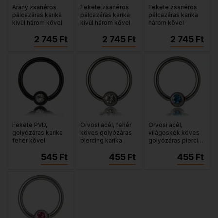
Arany zsanéros
Fekete zsanéros
Fekete zsanéros
pálcazáras karika
pálcazáras karika
pálcazáras karika
kívül három kővel
kívül három kővel
három kővel
2 745 Ft
2 745 Ft
2 745 Ft
Fekete PVD,
Orvosi acél, fehér
Orvosi acél,
golyózáras karika
köves golyózáras
világoskék köves
fehér kővel
piercing karika
golyózáras piercing
karika.
545 Ft
455 Ft
455 Ft