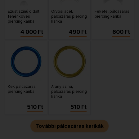
Ezüst színű oldalt
Orvosi acél,
Fekete, pálcazáras
fehér köves
pálcazáras piercing
piercing karika
piercing karika
karika
4 000 Ft
490 Ft
600 Ft
Kék pálcazáras
Arany színű,
piercing karika
pálcazáras piercing
karika
510 Ft
510 Ft
További pálcazáras karikák