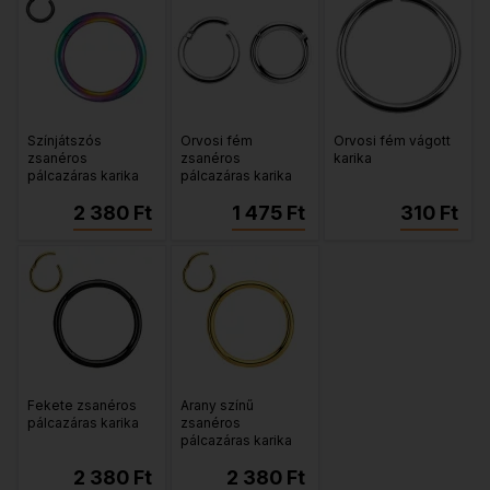
Színjátszós
Orvosi fém
Orvosi fém vágott
zsanéros
zsanéros
karika
pálcazáras karika
pálcazáras karika
2 380 Ft
1 475 Ft
310 Ft
Fekete zsanéros
Arany színű
pálcazáras karika
zsanéros
pálcazáras karika
2 380 Ft
2 380 Ft