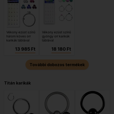
Vékony ezüst színű
Vékony ezüst színű
három köves orr
gyöngy orr karikák
karikák táblával
táblával
13 985 Ft
18 180 Ft
További dobozos termékek
Titán karikák