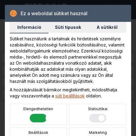
Ez a weboldal sütiket használ
Főoldal
Karika
Információ
Süti típusok
A sütikről
Sütiket használunk a tartalmak és hirdetések személyre
Karika piercingek
szabásához, közösségi funkciók biztosításához, valamint
weboldalforgalmunk elemzéséhez. Ezenkívül közösségi
média-, hirdető- és elemező partnereinkkel megosztjuk
Dobozos termékek
Titán karikák
az Ön weboldalhasználatra vonatkozó adatait, akik
kombinálhatják az adatokat más olyan adatokkal,
Köves karikák
Vastag karikák
amelyeket Ön adott meg számukra vagy az Ön által
használt más szolgáltatásokból gyűjtöttek.
Orvosi fém karikák
Vékony karikák
A hozzájárulását bármikor megtekintheti, módosíthatja
Pálcazáras karikák
Golyózáras karikák
vagy visszavonhatja a
süti beállítások
oldalon.
Elengedhetetlen
Statisztikai
Dobozos termékek
Beállítások
Marketing