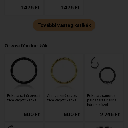
1 475 Ft
1 475 Ft
További vastag karikák
Orvosi fém karikák
Fekete színű orvosi
Arany színű orvosi
Fekete zsanéros
fém vágott karika
fém vágott karika
pálcazáras karika
három kővel
600 Ft
600 Ft
2 745 Ft