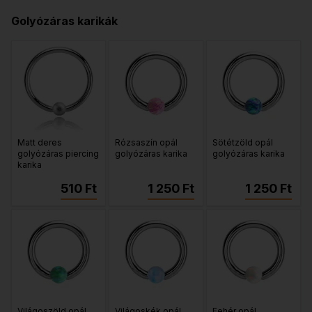
Golyózáras karikák
Matt deres
Rózsaszín opál
Sötétzöld opál
golyózáras piercing
golyózáras karika
golyózáras karika
karika
510 Ft
1 250 Ft
1 250 Ft
Világoszöld opál
Világoskék opál
Fehér opál