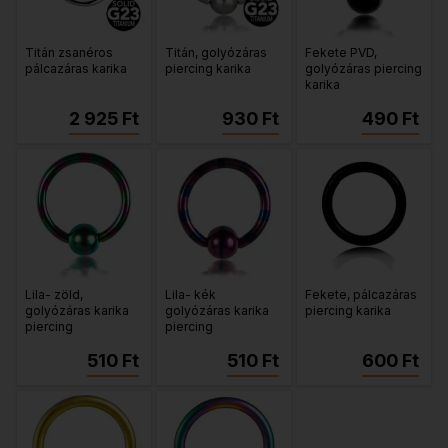
Titán zsanéros
Titán, golyózáras
Fekete PVD,
pálcazáras karika
piercing karika
golyózáras piercing
karika
2 925 Ft
930 Ft
490 Ft
Lila- zöld,
Lila- kék
Fekete, pálcazáras
golyózáras karika
golyózáras karika
piercing karika
piercing
piercing
510 Ft
510 Ft
600 Ft