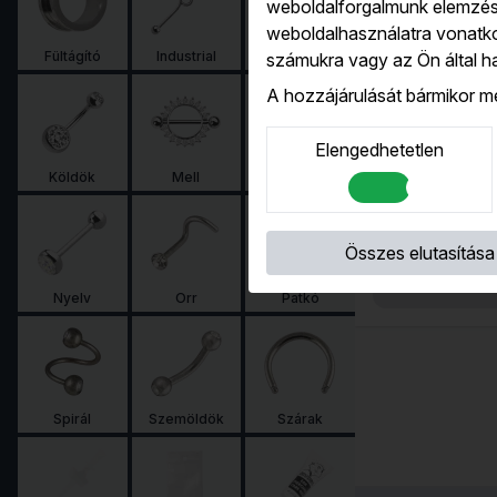
weboldalforgalmunk elemzésé
weboldalhasználatra vonatko
Kiszállítás
Fültágító
Industrial
Karika
számukra vagy az Ön által ha
munka
A hozzájárulását bármikor m
Elengedhetetlen
Vékony ezüst
hajlítható orr
Köldök
Mell
Microdermal
Szárvastags
átmérő
Összes elutasítása
0,7mm 
Nyelv
Orr
Patkó
Spirál
Szemöldök
Szárak