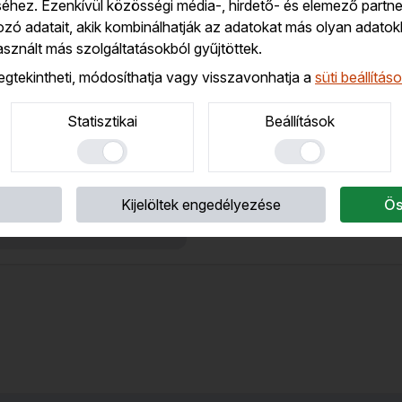
hez. Ezenkívül közösségi média-, hirdető- és elemező partne
Készleten
zó adatait, akik kombinálhatják az adatokat más olyan adatok
sal akár már a
következő
sznált más szolgáltatásokból gyűjtöttek.
napon átveheted.
egtekintheti, módosíthatja vagy visszavonhatja a
süti beállítás
Statisztikai
Beállítások
 színű egyenes szárú
 piercing
ág
/
Szárhossz / Golyó
Kijelöltek engedélyezése
x 11mm x 1,5mm