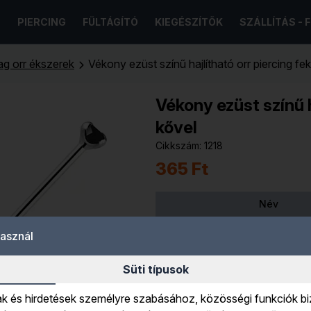
PIERCING
FÜLTÁGÍTÓ
KIEGÉSZÍTŐK
SZÁLLÍTÁS - 
lag orr ékszerek
Vékony ezüst színű hajlítható orr piercing fe
Vékony ezüst színű h
kővel
Cikkszám: 1218
365 Ft
Név
Vékony ezüst színű hajlítható
használ
fekete kővel
Süti típusok
ak és hirdetések személyre szabásához, közösségi funkciók bi