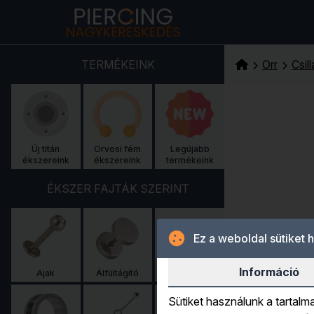
Főoldal
TERMÉKEINK
Orr
Csil
Új titán
Orvosi fém
Legújabb
ékszereink
ékszereink
termékeink
ÉKSZER FAJTÁK SZERINT
Ez a weboldal sütiket 
Információ
Ajak
Álfültágító
Fülbevaló
Sütiket használunk a tartalm