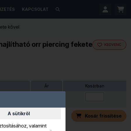
FIZETÉS
KAPCSOLAT
kete kővel
ajlítható orr piercing fekete
KEDVENC
Ár
Kosárban
 orr piercing
365 Ft
A sütikről
Kosár frissítése
ztosításához, valamint